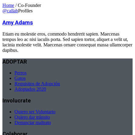
Home
/
Co-Founder
@callab
Profiles
Amy Adams
Etiam eu molestie eros, commodo hendrerit sapien. Maecenas
tempus leo ac nisi iaculis porta. Sed sapien tortor, aliquet a velit ut,
lacinia molestie velit. Maecenas ornare consequat massa ullamcorper
dapibus.
ADOPTAR
Perros
Gatos
Requisitos de Adopción
Adoptados 2020
Involucrate
Quiero ser Voluntario
Quiero dar tránsito
Denunciar maltrato
Colaborar