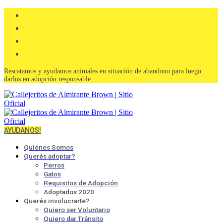
Rescatamos y ayudamos animales en situación de abandono para luego
darlos en adopción responsable.
AYUDANOS!
Quiénes Somos
Querés adoptar?
Perros
Gatos
Requisitos de Adopción
Adoptados 2020
Querés involucrarte?
Quiero ser Voluntario
Quiero dar Tránsito