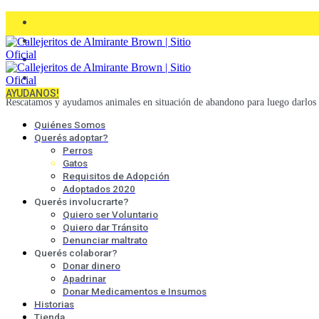
AYUDANOS!
Rescatamos y ayudamos animales en situación de abandono para luego darlos 
Quiénes Somos
Querés adoptar?
Perros
Gatos
Requisitos de Adopción
Adoptados 2020
Querés involucrarte?
Quiero ser Voluntario
Quiero dar Tránsito
Denunciar maltrato
Querés colaborar?
Donar dinero
Apadrinar
Donar Medicamentos e Insumos
Historias
Tienda