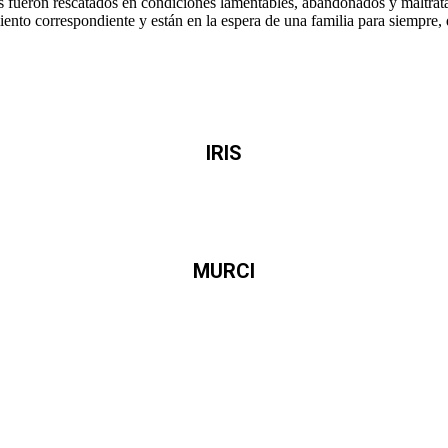
s fueron rescatados en condiciones lamentables, abandonados y maltrat
iento correspondiente y están en la espera de una familia para siempre
IRIS
MURCI